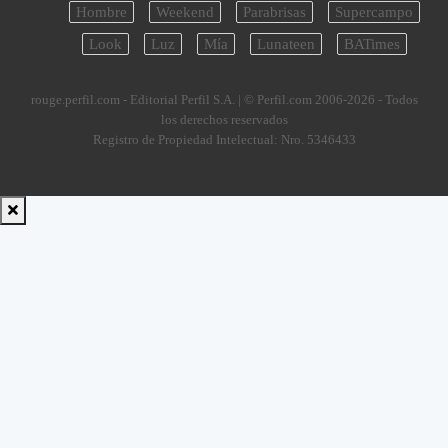
Hombre
Weekend
Parabrisas
Supercampo
Look
Luz
Mía
Lunateen
BATimes
rouge.perfil.com - Editorial Perfil S.A.
| © Perfil.com 2006-2026 - Todos
los derechos reservados
Registro de Propiedad Intelectual: Nro. 5346433