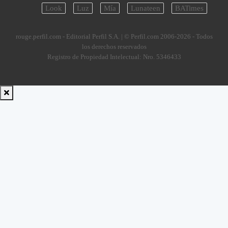
Look
Luz
Mía
Lunateen
BATimes
rouge.perfil.com - Editorial Perfil S.A.
| © Perfil.com 2006-2026 - Todos
los derechos reservados
Registro de Propiedad Intelectual: Nro. 5346433