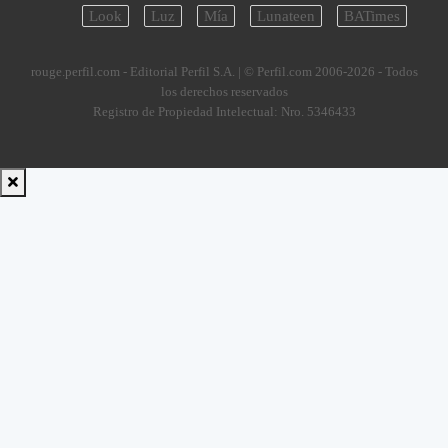
Look
Luz
Mía
Lunateen
BATimes
rouge.perfil.com - Editorial Perfil S.A.
| © Perfil.com 2006-2026 - Todos
los derechos reservados
Registro de Propiedad Intelectual: Nro. 5346433