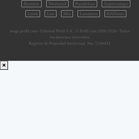
Hombre
Weekend
Parabrisas
Supercampo
Look
Luz
Mía
Lunateen
BATimes
rouge.perfil.com - Editorial Perfil S.A.
| © Perfil.com 2006-2026 - Todos
los derechos reservados
Registro de Propiedad Intelectual: Nro. 5346433