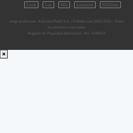
Look
Luz
Mía
Lunateen
BATimes
rouge.perfil.com - Editorial Perfil S.A.
| © Perfil.com 2006-2026 - Todos
los derechos reservados
Registro de Propiedad Intelectual: Nro. 5346433