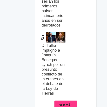
serían los
primeros
países
latinoameric
anos en ser
derrotados
5
Di Tullio
impugnó a
Joaquín
Benegas
Lynch por un
presunto
conflicto de
intereses en
el debate de
la Ley de
Tierras
VER MÁS