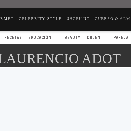
URMET
CELEBRITY STYLE
SHOPPING
CUERPO & ALM
RECETAS
EDUCACIÓN
BEAUTY
ORDEN
PAREJA
 LAURENCIO ADOT