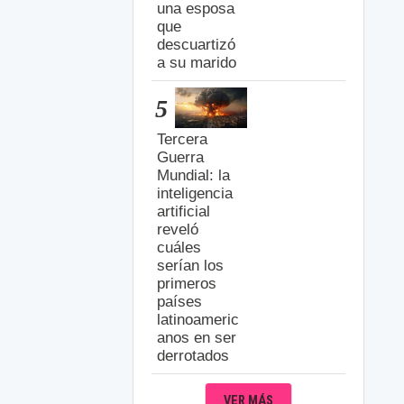
una esposa
que
descuartizó
a su marido
5
Tercera
Guerra
Mundial: la
inteligencia
artificial
reveló
cuáles
serían los
primeros
países
latinoameric
anos en ser
derrotados
VER MÁS