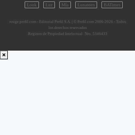
Look
Luz
Mía
Lunateen
BATimes
rouge.perfil.com - Editorial Perfil S.A.
| © Perfil.com 2006-2026 - Todos
los derechos reservados
Registro de Propiedad Intelectual: Nro. 5346433