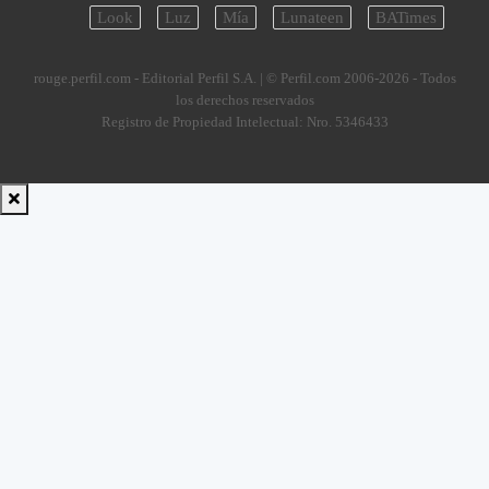
Look
Luz
Mía
Lunateen
BATimes
rouge.perfil.com - Editorial Perfil S.A.
| © Perfil.com 2006-2026 - Todos
los derechos reservados
Registro de Propiedad Intelectual: Nro. 5346433