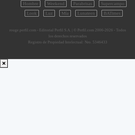
Hombre
Weekend
Parabrisas
Supercampo
Look
Luz
Mía
Lunateen
BATimes
rouge.perfil.com - Editorial Perfil S.A.
| © Perfil.com 2006-2026 - Todos
los derechos reservados
Registro de Propiedad Intelectual: Nro. 5346433