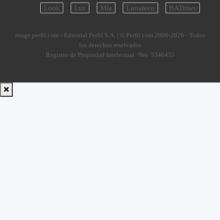
Look
Luz
Mía
Lunateen
BATimes
rouge.perfil.com - Editorial Perfil S.A.
| © Perfil.com 2006-2026 - Todos
los derechos reservados
Registro de Propiedad Intelectual: Nro. 5346433