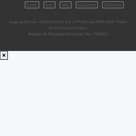
Look
Luz
Mía
Lunateen
BATimes
rouge.perfil.com - Editorial Perfil S.A.
| © Perfil.com 2006-2026 - Todos
los derechos reservados
Registro de Propiedad Intelectual: Nro. 5346433