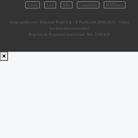
Look
Luz
Mía
Lunateen
BATimes
rouge.perfil.com - Editorial Perfil S.A.
| © Perfil.com 2006-2026 - Todos
los derechos reservados
Registro de Propiedad Intelectual: Nro. 5346433