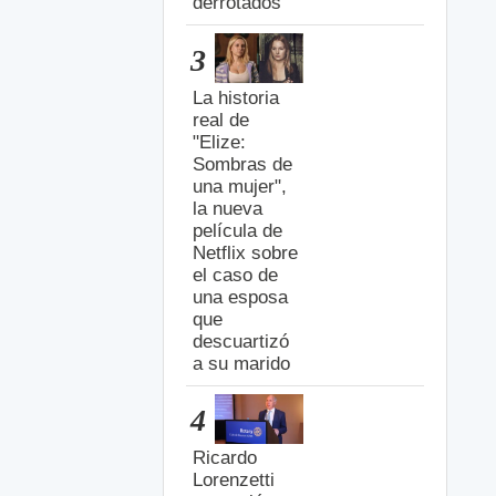
derrotados
3
La historia
real de
"Elize:
Sombras de
una mujer",
la nueva
película de
Netflix sobre
el caso de
una esposa
que
descuartizó
a su marido
4
Ricardo
Lorenzetti