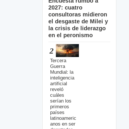
Encuesta rumbo a
2027: cuatro
consultoras midieron
el desgaste de Milei y
la crisis de liderazgo
en el peronismo
2
Tercera
Guerra
Mundial: la
inteligencia
artificial
reveló
cuáles
serían los
primeros
países
latinoameric
anos en ser