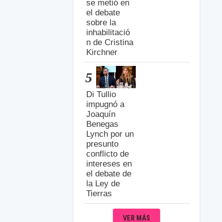
se metió en
el debate
sobre la
inhabilitació
n de Cristina
Kirchner
5
Di Tullio
impugnó a
Joaquín
Benegas
Lynch por un
presunto
conflicto de
intereses en
el debate de
la Ley de
Tierras
VER MÁS