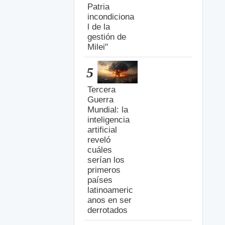
Patria
incondiciona
l de la
gestión de
Milei"
5
Tercera
Guerra
Mundial: la
inteligencia
artificial
reveló
cuáles
serían los
primeros
países
latinoameric
anos en ser
derrotados