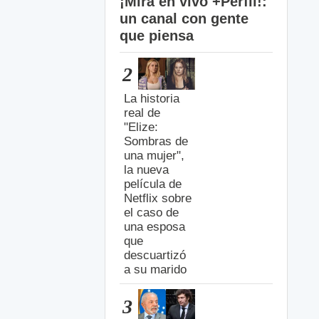
¡Mirá en vivo +Perfil!:
un canal con gente
que piensa
2
La historia
real de
"Elize:
Sombras de
una mujer",
la nueva
película de
Netflix sobre
el caso de
una esposa
que
descuartizó
a su marido
3