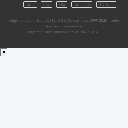
Look
Luz
Mía
Lunateen
BATimes
rouge.perfil.com - Editorial Perfil S.A.
| © Perfil.com 2006-2026 - Todos
los derechos reservados
Registro de Propiedad Intelectual: Nro. 5346433