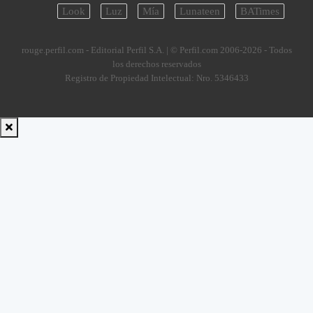
Look
Luz
Mía
Lunateen
BATimes
rouge.perfil.com - Editorial Perfil S.A.
| © Perfil.com 2006-2026 - Todos
los derechos reservados
Registro de Propiedad Intelectual: Nro. 5346433