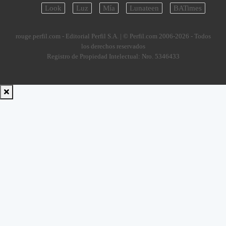
Look
Luz
Mía
Lunateen
BATimes
rouge.perfil.com - Editorial Perfil S.A.
| © Perfil.com 2006-2026 - Todos
los derechos reservados
Registro de Propiedad Intelectual: Nro. 5346433