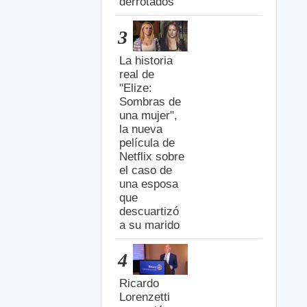
derrotados
3
La historia
real de
"Elize:
Sombras de
una mujer",
la nueva
película de
Netflix sobre
el caso de
una esposa
que
descuartizó
a su marido
4
Ricardo
Lorenzetti