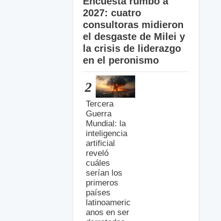
Encuesta rumbo a
2027: cuatro
consultoras midieron
el desgaste de Milei y
la crisis de liderazgo
en el peronismo
2
Tercera
Guerra
Mundial: la
inteligencia
artificial
reveló
cuáles
serían los
primeros
países
latinoameric
anos en ser