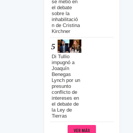
se metió en
el debate
sobre la
inhabilitació
n de Cristina
Kirchner
5
Di Tullio
impugnó a
Joaquín
Benegas
Lynch por un
presunto
conflicto de
intereses en
el debate de
la Ley de
Tierras
VER MÁS