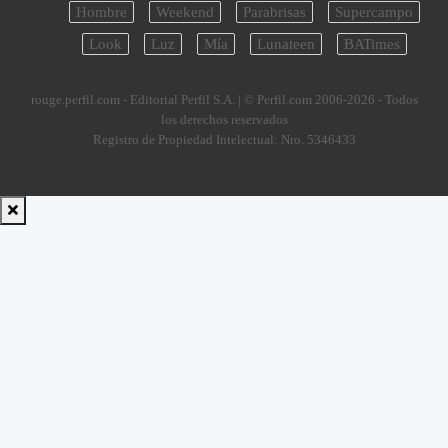
Hombre
Weekend
Parabrisas
Supercampo
Look
Luz
Mía
Lunateen
BATimes
rouge.perfil.com - Editorial Perfil S.A.
| © Perfil.com 2006-2026 - Todos
los derechos reservados
Registro de Propiedad Intelectual: Nro. 5346433