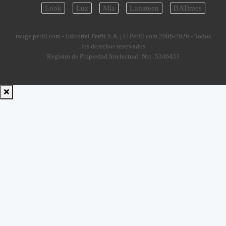
Look
Luz
Mía
Lunateen
BATimes
rouge.perfil.com - Editorial Perfil S.A.
| © Perfil.com 2006-2026 - Todos
los derechos reservados
Registro de Propiedad Intelectual: Nro. 5346433