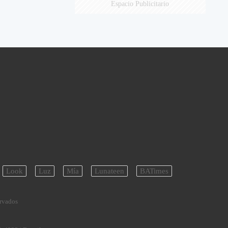
Espacio Publicitario
Look
Luz
Mía
Lunateen
BATimes
ervados