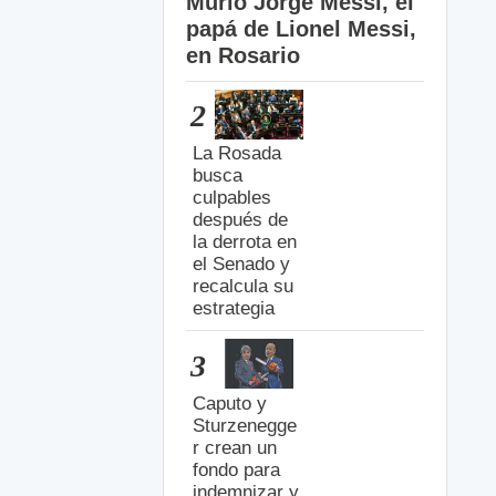
Murió Jorge Messi, el
papá de Lionel Messi,
en Rosario
2
La Rosada
busca
culpables
después de
la derrota en
el Senado y
recalcula su
estrategia
3
Caputo y
Sturzenegge
r crean un
fondo para
indemnizar y