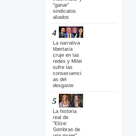
“ganar”
sindicatos
aliados
4
La narrativa
libertaria
cruje en las
redes y Milei
sufre las
consecuenci
as del
desgaste
5
La historia
real de
"Elize:
Sombras de
una mujer",