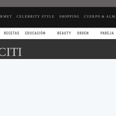
URMET
CELEBRITY STYLE
SHOPPING
CUERPO & ALM
RECETAS
EDUCACIÓN
BEAUTY
ORDEN
PAREJA
CITI