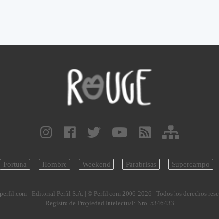
Fortuna
Hombre
Weekend
Parabrisas
Supercampo
perfil.com - Editorial Perfil S.A.
| © Perfil.com 2006-2026 - Todos los derechos res
Registro de Propiedad Intelectual: Nro. 5346433