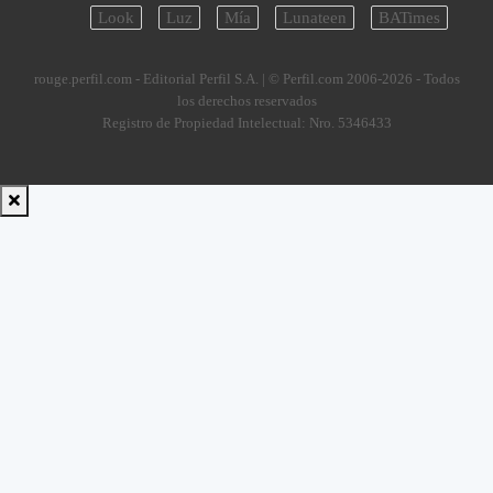
Look
Luz
Mía
Lunateen
BATimes
rouge.perfil.com - Editorial Perfil S.A.
| © Perfil.com 2006-2026 - Todos
los derechos reservados
Registro de Propiedad Intelectual: Nro. 5346433