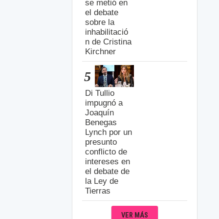
se metió en
el debate
sobre la
inhabilitació
n de Cristina
Kirchner
5
Di Tullio
impugnó a
Joaquín
Benegas
Lynch por un
presunto
conflicto de
intereses en
el debate de
la Ley de
Tierras
VER MÁS