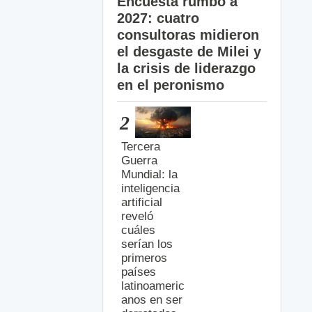
Encuesta rumbo a
2027: cuatro
consultoras midieron
el desgaste de Milei y
la crisis de liderazgo
en el peronismo
2
Tercera
Guerra
Mundial: la
inteligencia
artificial
reveló
cuáles
serían los
primeros
países
latinoameric
anos en ser