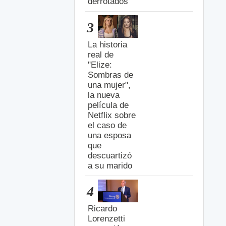
derrotados
3
La historia
real de
"Elize:
Sombras de
una mujer",
la nueva
película de
Netflix sobre
el caso de
una esposa
que
descuartizó
a su marido
4
Ricardo
Lorenzetti