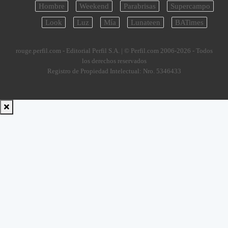
Hombre
Weekend
Parabrisas
Supercampo
Look
Luz
Mía
Lunateen
BATimes
rouge.perfil.com - Editorial Perfil S.A.
| © Perfil.com 2006-2026 - Todos
los derechos reservados
Registro de Propiedad Intelectual: Nro. 5346433