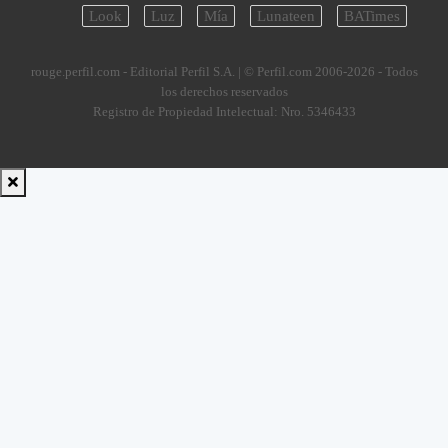
Look
Luz
Mía
Lunateen
BATimes
rouge.perfil.com - Editorial Perfil S.A.
| © Perfil.com 2006-2026 - Todos
los derechos reservados
Registro de Propiedad Intelectual: Nro. 5346433