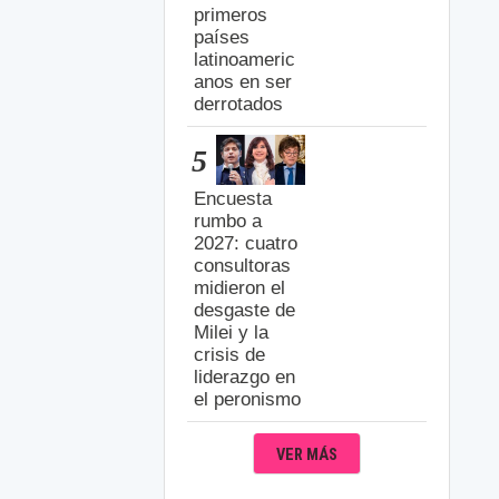
primeros
países
latinoameric
anos en ser
derrotados
5
Encuesta
rumbo a
2027: cuatro
consultoras
midieron el
desgaste de
Milei y la
crisis de
liderazgo en
el peronismo
VER MÁS