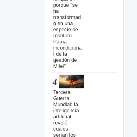
porque "se
ha
transformad
o en una
especie de
Instituto
Patria
incondiciona
l de la
gestión de
Milei"
4
Tercera
Guerra
Mundial: la
inteligencia
artificial
reveló
cuáles
serían los