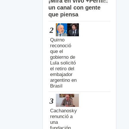
¡Mirá en vivo +Perfil!:
un canal con gente
que piensa
2
Quirno
reconoció
que el
gobierno de
Lula solicitó
el retiro del
embajador
argentino en
Brasil
3
Cachanosky
renunció a
una
fundación