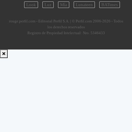
Look
Luz
Mía
Lunateen
BATimes
rouge.perfil.com - Editorial Perfil S.A.
| © Perfil.com 2006-2026 - Todos
los derechos reservados
Registro de Propiedad Intelectual: Nro. 5346433