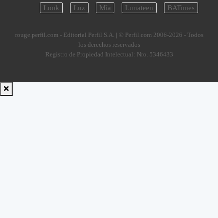
Look
Luz
Mía
Lunateen
BATimes
rouge.perfil.com - Editorial Perfil S.A.
| © Perfil.com 2006-2026 - Todos
los derechos reservados
Registro de Propiedad Intelectual: Nro. 5346433