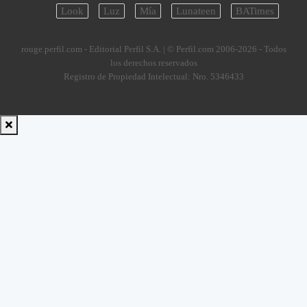
Look
Luz
Mía
Lunateen
BATimes
rouge.perfil.com - Editorial Perfil S.A.
| © Perfil.com 2006-2026 - Todos
los derechos reservados
Registro de Propiedad Intelectual: Nro. 5346433