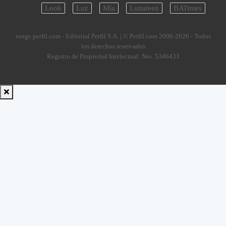
Look
Luz
Mía
Lunateen
BATimes
rouge.perfil.com - Editorial Perfil S.A.
| © Perfil.com 2006-2026 - Todos
los derechos reservados
Registro de Propiedad Intelectual: Nro. 5346433