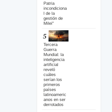
Patria
incondiciona
l de la
gestión de
Milei"
5
Tercera
Guerra
Mundial: la
inteligencia
artificial
reveló
cuáles
serían los
primeros
países
latinoameric
anos en ser
derrotados