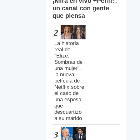
¡Mirá en vivo +Perfil!:
un canal con gente
que piensa
2
La historia
real de
"Elize:
Sombras de
una mujer",
la nueva
película de
Netflix sobre
el caso de
una esposa
que
descuartizó
a su marido
3