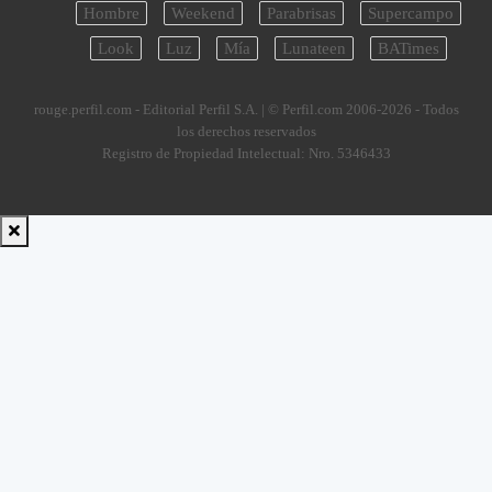
Hombre
Weekend
Parabrisas
Supercampo
Look
Luz
Mía
Lunateen
BATimes
rouge.perfil.com - Editorial Perfil S.A.
| © Perfil.com 2006-2026 - Todos
los derechos reservados
Registro de Propiedad Intelectual: Nro. 5346433