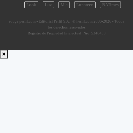
Look
Luz
Mía
Lunateen
BATimes
rouge.perfil.com - Editorial Perfil S.A.
| © Perfil.com 2006-2026 - Todos
los derechos reservados
Registro de Propiedad Intelectual: Nro. 5346433