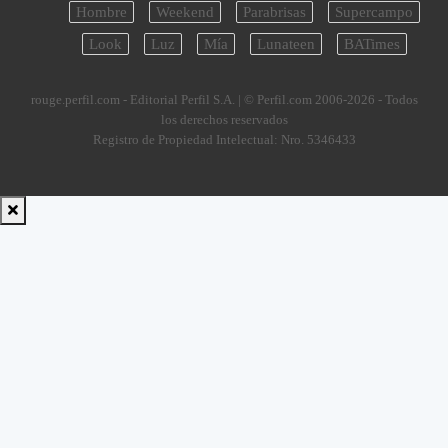
Hombre
Weekend
Parabrisas
Supercampo
Look
Luz
Mía
Lunateen
BATimes
rouge.perfil.com - Editorial Perfil S.A.
| © Perfil.com 2006-2026 - Todos
los derechos reservados
Registro de Propiedad Intelectual: Nro. 5346433