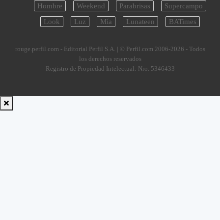
Hombre
Weekend
Parabrisas
Supercampo
Look
Luz
Mía
Lunateen
BATimes
rouge.perfil.com - Editorial Perfil S.A.
| © Perfil.com 2006-2026 - Todos
los derechos reservados
Registro de Propiedad Intelectual: Nro. 5346433