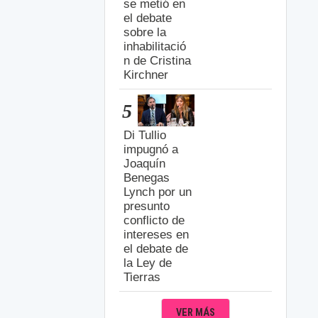
se metió en
el debate
sobre la
inhabilitació
n de Cristina
Kirchner
5
Di Tullio
impugnó a
Joaquín
Benegas
Lynch por un
presunto
conflicto de
intereses en
el debate de
la Ley de
Tierras
VER MÁS