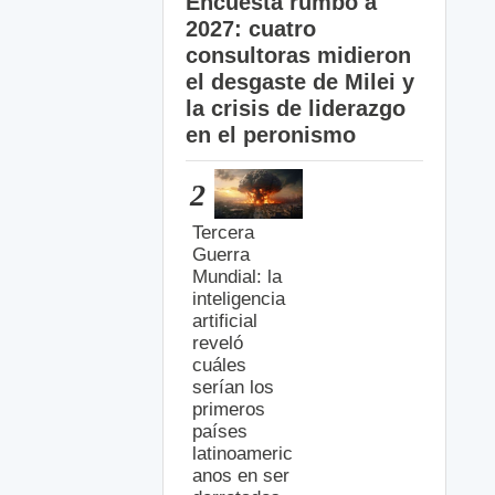
Encuesta rumbo a
2027: cuatro
consultoras midieron
el desgaste de Milei y
la crisis de liderazgo
en el peronismo
2
Tercera
Guerra
Mundial: la
inteligencia
artificial
reveló
cuáles
serían los
primeros
países
latinoameric
anos en ser