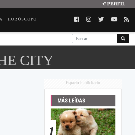
A
HORÓSCOPO
HE CITY
Espacio Publicitario
MÁS LEÍDAS
1