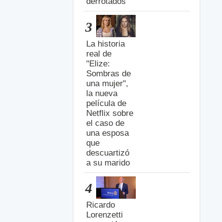
derrotados
3
La historia
real de
"Elize:
Sombras de
una mujer",
la nueva
película de
Netflix sobre
el caso de
una esposa
que
descuartizó
a su marido
4
Ricardo
Lorenzetti