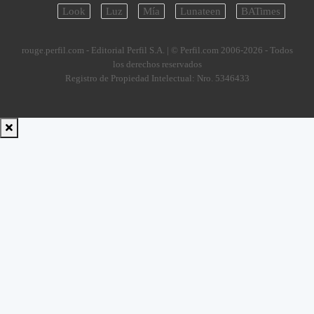
Look
Luz
Mía
Lunateen
BATimes
rouge.perfil.com - Editorial Perfil S.A.
| © Perfil.com 2006-2026 - Todos
los derechos reservados
Registro de Propiedad Intelectual: Nro. 5346433