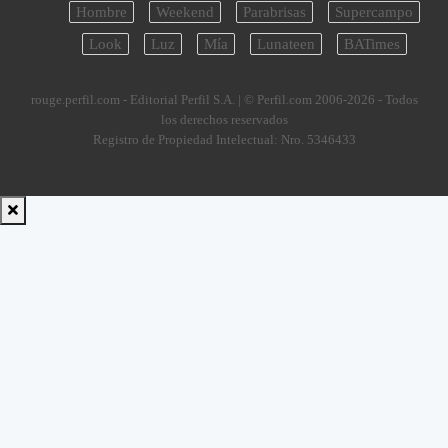
Hombre
Weekend
Parabrisas
Supercampo
Look
Luz
Mía
Lunateen
BATimes
rouge.perfil.com - Editorial Perfil S.A.
| © Perfil.com 2006-2026 - Todos
los derechos reservados
Registro de Propiedad Intelectual: Nro. 5346433