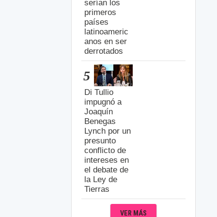
serían los
primeros
países
latinoameric
anos en ser
derrotados
5
Di Tullio
impugnó a
Joaquín
Benegas
Lynch por un
presunto
conflicto de
intereses en
el debate de
la Ley de
Tierras
VER MÁS