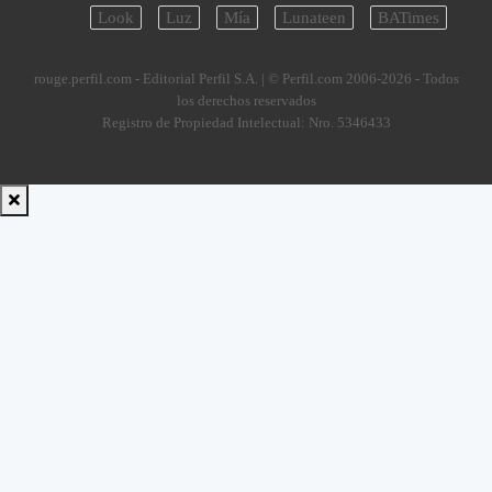
Look
Luz
Mía
Lunateen
BATimes
rouge.perfil.com - Editorial Perfil S.A.
| © Perfil.com 2006-2026 - Todos
los derechos reservados
Registro de Propiedad Intelectual: Nro. 5346433