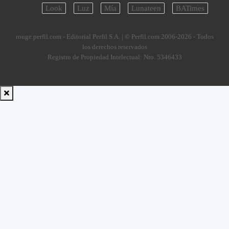
Look
Luz
Mía
Lunateen
BATimes
rouge.perfil.com - Editorial Perfil S.A.
| © Perfil.com 2006-2026 - Todos
los derechos reservados
Registro de Propiedad Intelectual: Nro. 5346433