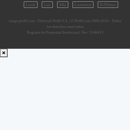
Look
Luz
Mía
Lunateen
BATimes
rouge.perfil.com - Editorial Perfil S.A.
| © Perfil.com 2006-2026 - Todos
los derechos reservados
Registro de Propiedad Intelectual: Nro. 5346433