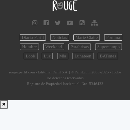
Diario Perfil
Noticias
Marie Claire
Fortuna
Hombre
Weekend
Parabrisas
Supercampo
Look
Luz
Mía
Lunateen
BATimes
rouge.perfil.com - Editorial Perfil S.A.
| © Perfil.com 2006-2026 - Todos
los derechos reservados
Registro de Propiedad Intelectual: Nro. 5346433