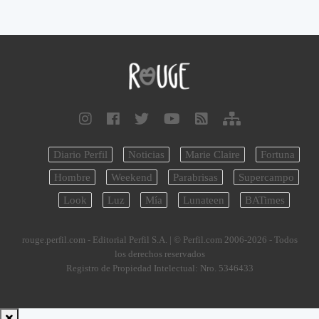
Diario Perfil
Noticias
Marie Claire
Fortuna
Hombre
Weekend
Parabrisas
Supercampo
Look
Luz
Mía
Lunateen
BATimes
rouge.perfil.com - Editorial Perfil S.A.
| © Perfil.com 2006-2026 - Todos
los derechos reservados
Registro de Propiedad Intelectual: Nro. 5346433