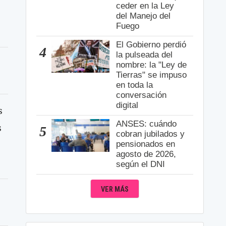
ceder en la Ley
del Manejo del
Fuego
El Gobierno perdió
4
la pulseada del
nombre: la "Ley de
Tierras" se impuso
en toda la
conversación
digital
s
ANSES: cuándo
s
5
cobran jubilados y
pensionados en
agosto de 2026,
según el DNI
VER MÁS