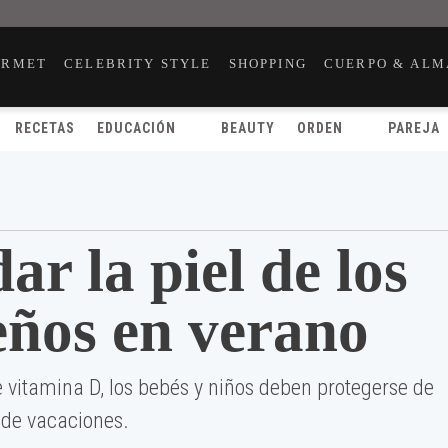
URMET
CELEBRITY STYLE
SHOPPING
CUERPO & ALM
RECETAS
EDUCACIÓN
BEAUTY
ORDEN
PAREJA
r la piel de los
ños en verano
de vitamina D, los bebés y niños deben protegerse de
de vacaciones.