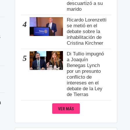
descuartizó a su
marido
Ricardo Lorenzetti
4
se metió en el
debate sobre la
s
inhabilitación de
Cristina Kirchner
Di Tullio impugnó
5
a Joaquín
Benegas Lynch
por un presunto
conflicto de
intereses en el
debate de la Ley
de Tierras
a
VER MÁS