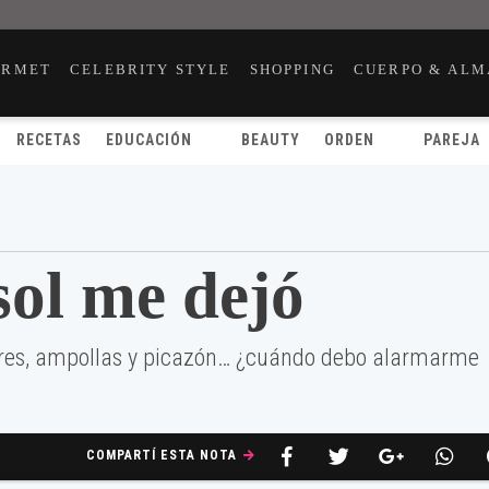
URMET
CELEBRITY STYLE
SHOPPING
CUERPO & ALM
RECETAS
EDUCACIÓN
BEAUTY
ORDEN
PAREJA
sol me dejó
ares, ampollas y picazón… ¿cuándo debo alarmarme
COMPARTÍ ESTA NOTA