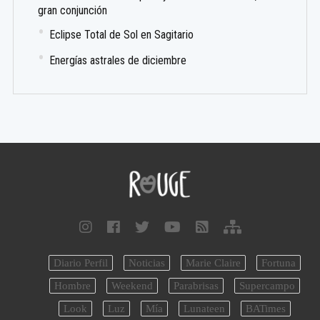
gran conjunción
Eclipse Total de Sol en Sagitario
Energías astrales de diciembre
Diario Perfil
Noticias
Marie Claire
Fortuna
Hombre
Weekend
Parabrisas
Supercampo
Look
Luz
Mía
Lunateen
BATimes