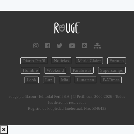
Diario Perfil
Noticias
Marie Claire
Fortuna
Hombre
Weekend
Parabrisas
Supercampo
Look
Luz
Mía
Lunateen
BATimes
rouge.perfil.com - Editorial Perfil S.A.
| © Perfil.com 2006-2026 - Todos
los derechos reservados
Registro de Propiedad Intelectual: Nro. 5346433