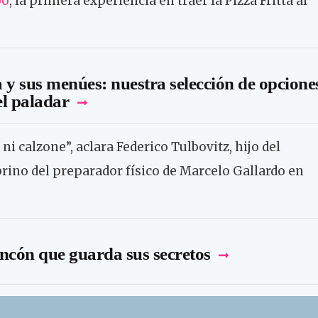
bo
, la primera experiencia en traer la Pizza Fritta al
a y sus menúes: nuestra selección de opcione
el paladar
 ni calzone”, aclara Federico Tulbovitz, hijo del
brino del preparador físico de Marcelo Gallardo en
ncón que guarda sus secretos