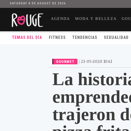
SATURDAY 8 DE AUGUST DE 2026
AGENDA
MODA Y BELLEZA
GO
TEMAS DEL DÍA
FITNESS
TENDENCIAS
SEXUALIDAD
|
21-05-2020 10:41
GOURMET
La histori
emprende
trajeron 