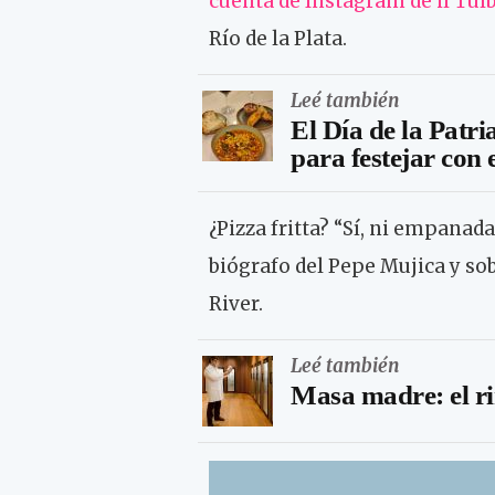
cuenta de Instagram de il Tul
Río de la Plata.
Leé también
El Día de la Patri
para festejar con 
¿Pizza fritta? “Sí, ni empanada
biógrafo del Pepe Mujica y so
River.
Leé también
Masa madre: el ri