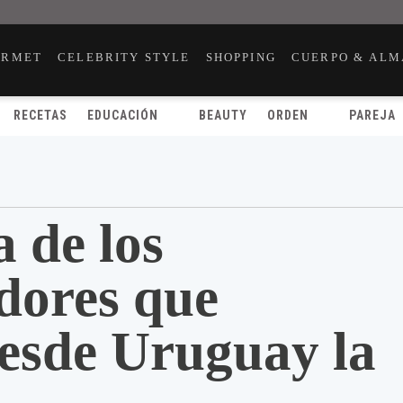
URMET
CELEBRITY STYLE
SHOPPING
CUERPO & ALM
RECETAS
EDUCACIÓN
BEAUTY
ORDEN
PAREJA
a de los
dores que
desde Uruguay la